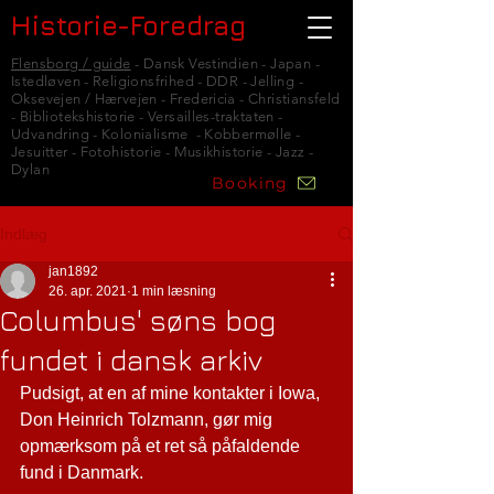
Historie-Foredrag
Flensborg / guide
- Dansk Vestindien - Japan -
Istedløven - Religionsfrihed - DDR - Jelling -
Oksevejen / Hærvejen - Fredericia - Christiansfeld
- Bibliotekshistorie - Versailles-traktaten -
Udvandring - Kolonialisme - Kobbermølle -
Jesuitter - Fotohistorie - Musikhistorie - Jazz -
Dylan
Booking
Indlæg
jan1892
26. apr. 2021
1 min læsning
Columbus' søns bog
fundet i dansk arkiv
Pudsigt, at en af mine kontakter i Iowa, 
Don Heinrich Tolzmann, gør mig 
opmærksom på et ret så påfaldende 
fund i Danmark.