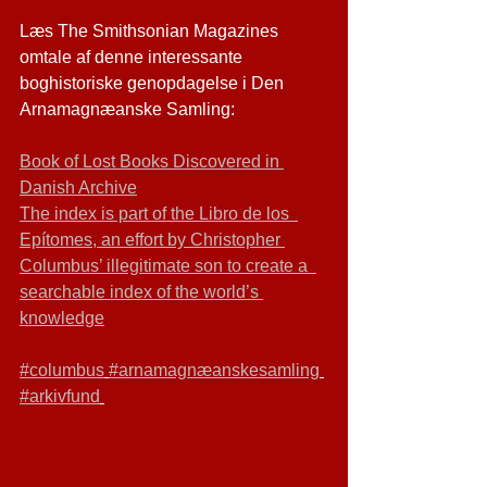
Læs The Smithsonian Magazines 
omtale af denne interessante 
boghistoriske genopdagelse i Den 
Arnamagnæanske Samling:
Book of Lost Books Discovered in 
Danish Archive
The index is part of the Libro de los  
Epítomes, an effort by Christopher 
Columbus’ illegitimate son to create a  
searchable index of the world’s 
knowledge
#columbus
#arnamagnæanskesamling
#arkivfund