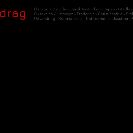
edrag
Flensborg / guide
- Dansk Vestindien - Japan - Istedløve
Oksevejen / Hærvejen - Fredericia - Christiansfeld - Bibli
Udvandring - Kolonialisme - Kobbermølle - Jesuitter - F