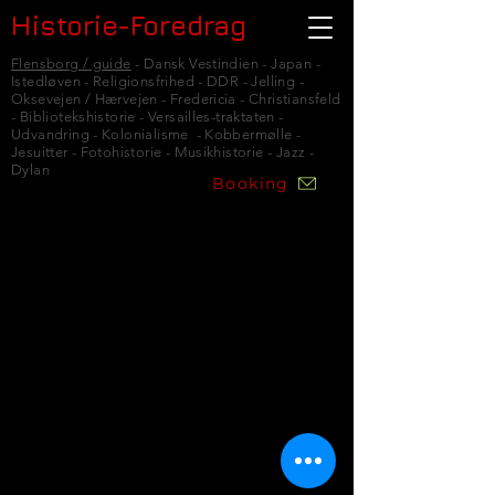
Historie-Foredrag
Flensborg / guide
- Dansk Vestindien - Japan -
Istedløven - Religionsfrihed - DDR - Jelling -
Oksevejen / Hærvejen - Fredericia - Christiansfeld
- Bibliotekshistorie - Versailles-traktaten -
Udvandring - Kolonialisme - Kobbermølle -
Jesuitter - Fotohistorie - Musikhistorie - Jazz -
Dylan
Booking