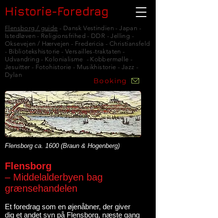
Historie-Foredrag
Flensborg / guide
- Dansk Vestindien - Japan -
Istedløven - Religionsfrihed - DDR - Jelling -
Oksevejen / Hærvejen - Fredericia - Christiansfeld
- Bibliotekshistorie - Versailles-traktaten -
Udvandring - Kolonialisme - Kobbermølle -
Jesuitter - Fotohistorie - Musikhistorie - Jazz -
Dylan
Booking
Flensborg ca. 1600 (Braun & Hogenberg)
Flensborg
– Middelalderbyen bag
grænsehandelen
Et foredrag som en øjenåbner, der giver
dig et andet syn på Flensborg, næste gang