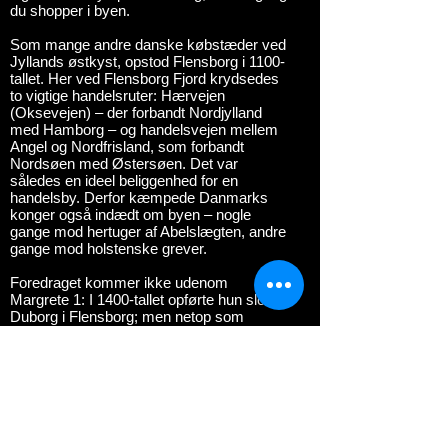
du shopper i byen.
Som mange andre danske købstæder ved
Jyllands østkyst, opstod Flensborg i 1100-
tallet. Her ved Flensborg Fjord krydsedes
to vigtige handelsruter: Hærvejen
(Oksevejen) – der forbandt Nordjylland
med Hamborg – og handelsvejen mellem
Angel og Nordfrisland, som forbandt
Nordsøen med Østersøen. Det var
således en ideel beliggenhed for en
handelsby. Derfor kæmpede Danmarks
konger også indædt om byen – nogle
gange mod hertuger af Abelslægten, andre
gange mod holstenske grever.
Foredraget kommer ikke udenom
Margrete 1: I 1400-tallet opførte hun slottet
Duborg i Flensborg; men netop som
Margrete havde sikret sig herredømmet
over Flensborg, døde hun, sandsynligvis af
pest, på et skib i Flensborgs havn. Men
takket være Duborg Slot, udviklede
Flensborg sig til hovedbyen i den kongelige
del af hertugdømmet Slesvig. Det banede
vejen for at byen i 1500-tallet blev