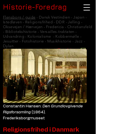
Historie-Foredrag
Flensborg / guide
- Dansk Vestindien - Japan -
Istedløven - Religionsfrihed - DDR - Jelling -
Oksevejen / Hærvejen - Fredericia - Christiansfeld
- Bibliotekshistorie - Versailles-traktaten -
Udvandring - Kolonialisme - Kobbermølle -
Jesuitter - Fotohistorie - Musikhistorie - Jazz -
Dylan
Booking
Constantin Hansen:
Den Grundlovgivende
Rigsforsamling
(1864).
Frederiksborgmuseet
Religionsfrihed i Danmark