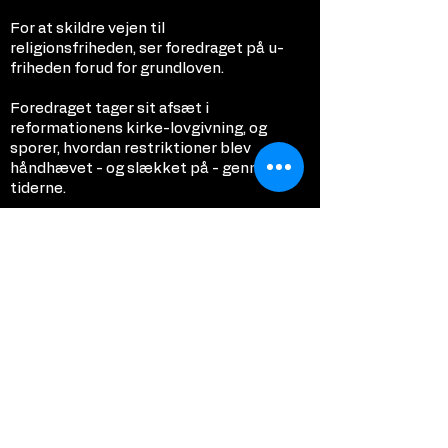
For at skildre vejen til
religionsfriheden, ser foredraget på u-
friheden forud for grundloven.
Foredraget tager sit afsæt i
reformationens kirke-lovgivning, og
sporer, hvordan restriktioner blev
håndhævet - og slækket på - gennem
tiderne.
Foredraget viser, hvordan en ændret
politisk situation – ikke mindst i
hertugdømmerne – medførte en
stigende grad af religiøs frihed på vej
mod 1849.